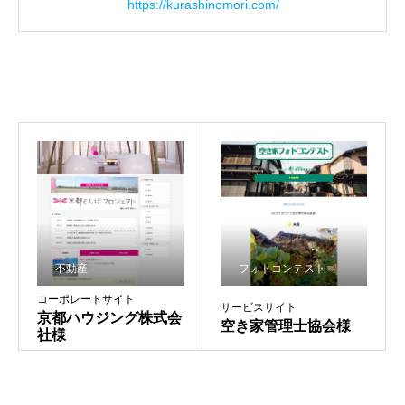
https://kurashinomori.com/
BUSINESS
事業内容
WORKS
実績紹介
NEWS
お知らせ
ABOUT US
会社概要
不動産
フォトコンテスト
CONTACTS
お問い合わせ
コーポレートサイト
サービスサイト
京都ハウジング株式会
空き家管理士協会様
社様